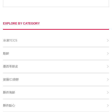
EXPLORE BY CATEGORY
冷凍TCCS
動鮮
墨西哥餅皮
披薩/口袋餅
酥炸海鮮
酥炸點心