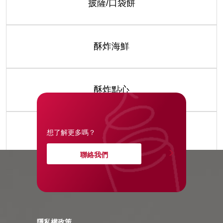
披薩/口袋餅
酥炸海鮮
酥炸點心
醬包/湯品
想了解更多嗎？
聯絡我們
隱私權政策