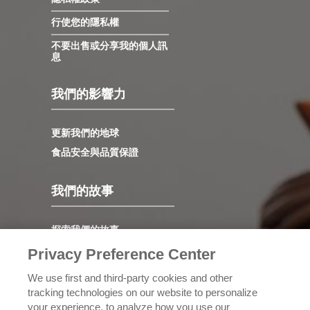
行使您的隱私權
不要出售或分享我的個人訊
息
我們的影響力
更新我們的地球
食品安全與品質保證
我們的故事
探索我們的故事
領導力
Privacy Preference Center
我們的價值觀
We use first and third-party cookies and other
發展歷程
tracking technologies on our website to personalize
your experience, to analyze how you use our
認識理奇