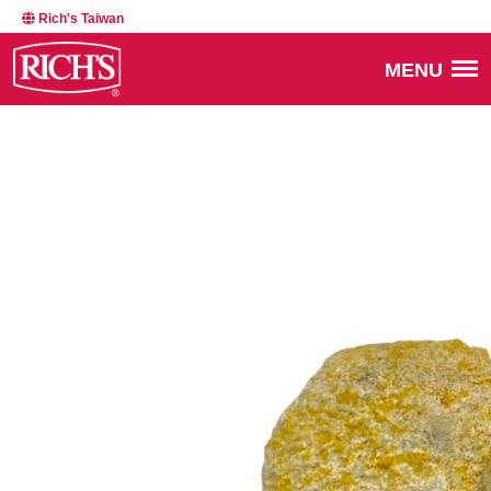
Rich's Taiwan
MENU
BACK TO NEWSROOM
17041
MARCH 4, 2025