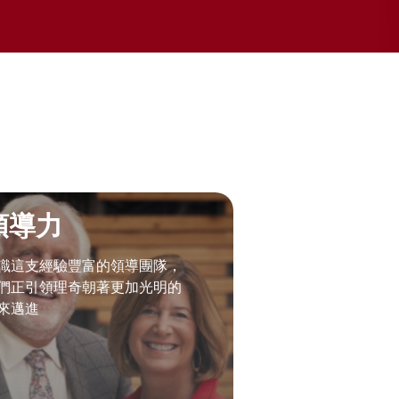
領導力
識這支經驗豐富的領導團隊，
們正引領理奇朝著更加光明的
來邁進