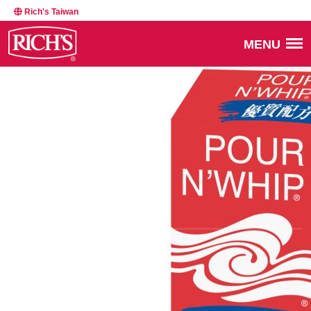
Rich's Taiwan
MENU
BACK TO NEWSROOM
14714
MARCH 3, 2025