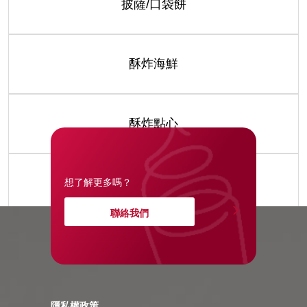
披薩/口袋餅
酥炸海鮮
酥炸點心
醬包/湯品
想了解更多嗎？
聯絡我們
隱私權政策