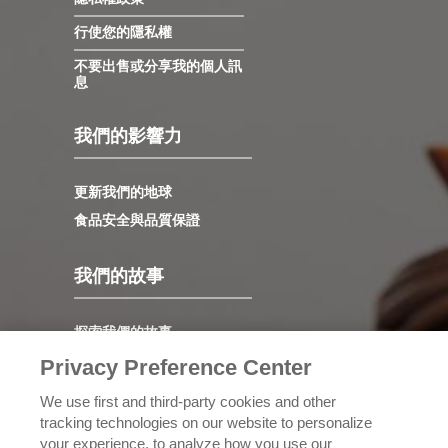
行使您的隱私權
不要出售或分享我的個人訊
息
我們的影響力
更新我們的地球
食品安全與品質保證
我們的故事
探索我們的故事
領導力
Privacy Preference Center
我們的價值觀
We use first and third-party cookies and other
發展歷程
tracking technologies on our website to personalize
your experience, to analyze how you use our
認識理奇