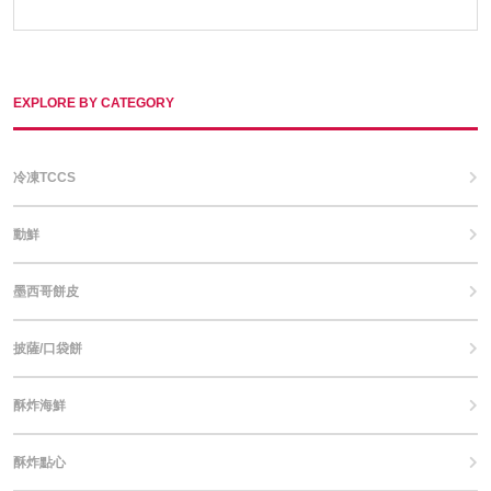
EXPLORE BY CATEGORY
冷凍TCCS
動鮮
墨西哥餅皮
披薩/口袋餅
酥炸海鮮
酥炸點心