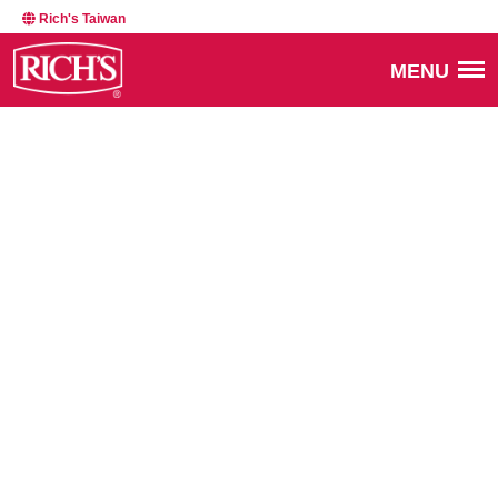
Rich's Taiwan
MENU
BACK TO NEWSROOM
04050
MARCH 4, 2025