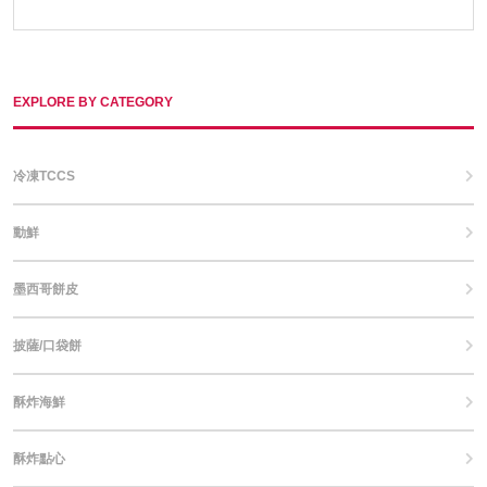
EXPLORE BY CATEGORY
冷凍TCCS
動鮮
墨西哥餅皮
披薩/口袋餅
酥炸海鮮
酥炸點心