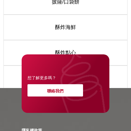
披薩/口袋餅
酥炸海鮮
酥炸點心
醬包/湯品
想了解更多嗎？
聯絡我們
隱私權政策