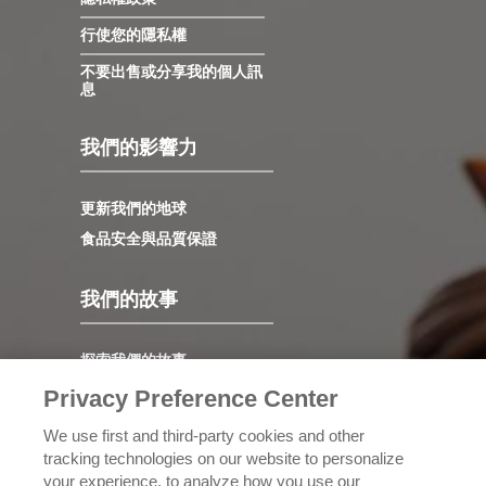
行使您的隱私權
不要出售或分享我的個人訊
息
我們的影響力
更新我們的地球
食品安全與品質保證
我們的故事
探索我們的故事
領導力
Privacy Preference Center
我們的價值觀
We use first and third-party cookies and other
發展歷程
tracking technologies on our website to personalize
your experience, to analyze how you use our
認識理奇