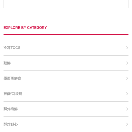
EXPLORE BY CATEGORY
冷凍TCCS
動鮮
墨西哥餅皮
披薩/口袋餅
酥炸海鮮
酥炸點心