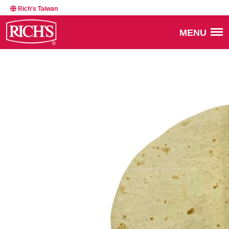
Rich's Taiwan
MENU
BACK TO NEWSROOM
03130
MARCH 4, 2025