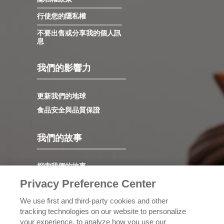
行使您的隱私權
不要出售或分享我的個人訊
息
我們的影響力
更新我們的地球
食品安全與品質保證
我們的故事
探索我們的故事
領導力
Privacy Preference Center
我們的價值觀
We use first and third-party cookies and other
發展歷程
tracking technologies on our website to personalize
your experience, to analyze how you use our
認識理奇