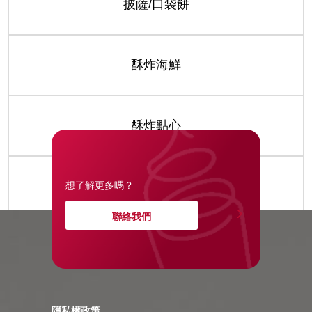
披薩/口袋餅
酥炸海鮮
酥炸點心
醬包/湯品
想了解更多嗎？
聯絡我們
隱私權政策