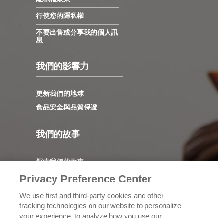
行使您的隱私權
不要出售或分享我的個人訊
息
我們的影響力
更新我們的地球
食品安全與品質保證
我們的故事
探索我們的故事
領導力
Privacy Preference Center
我們的價值觀
We use first and third-party cookies and other
發展歷程
tracking technologies on our website to personalize
your experience, to analyze how you use our
認識理奇