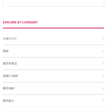
EXPLORE BY CATEGORY
冷凍TCCS
動鮮
墨西哥餅皮
披薩/口袋餅
酥炸海鮮
酥炸點心