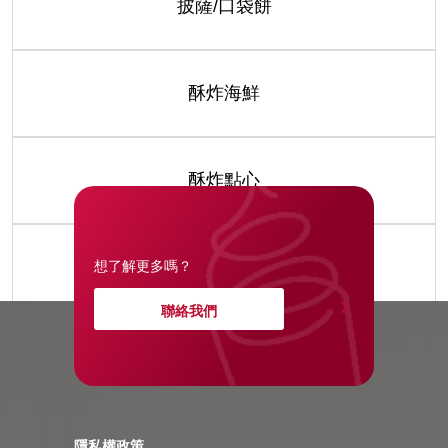
披薩/口袋餅
酥炸海鮮
酥炸點心
醬包/湯品
想了解更多嗎？
聯絡我們
隱私權政策