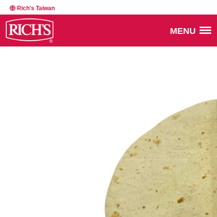
Rich's Taiwan
MENU
BACK TO NEWSROOM
03114
MARCH 4, 2025